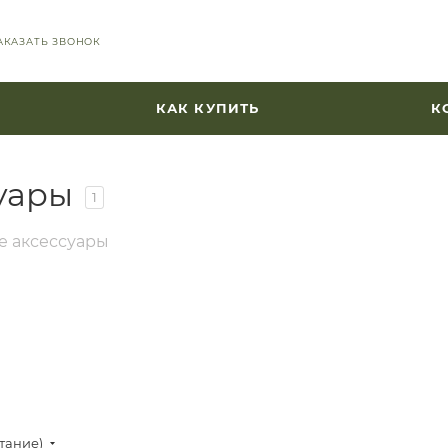
АКАЗАТЬ ЗВОНОК
КАК КУПИТЬ
К
уары
1
е аксессуары
стание)