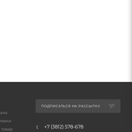
ПОДПИСАТЬСЯ НА РАССЫЛКУ
латы
тавки
+7 (3812) 578-678
 товар