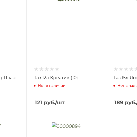
арПласт
Таз 12л Креатив (10)
Таз 15л Лот
Нет в наличии
Нет в нал
121
руб.
/шт
189
руб.