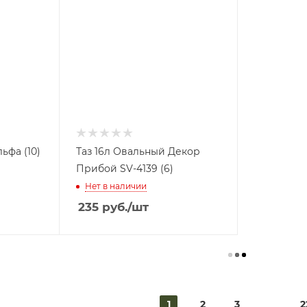
ьфа (10)
Таз 16л Овальный Декор
Прибой SV-4139 (6)
Нет в наличии
235
руб.
/шт
1
2
3
2