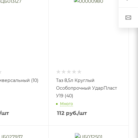
ниверсальный (10)
Таз 8,5л Круглый
Особопрочный УдарПласт
У19 (40)
Много
/шт
112
руб.
/шт