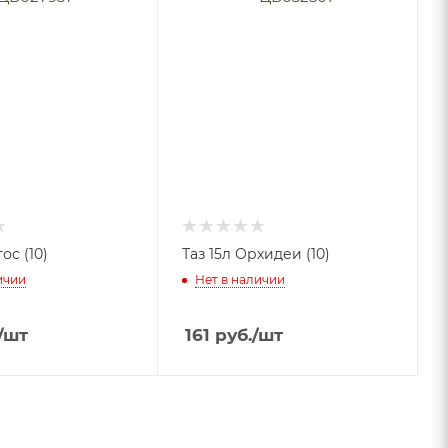
ос (10)
Таз 15л Орхидеи (10)
ичии
Нет в наличии
/шт
161
руб.
/шт