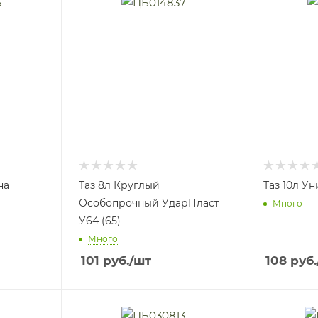
на
Таз 8л Круглый
Таз 10л У
Особопрочный УдарПласт
Много
У64 (65)
Много
101
руб.
/шт
108
руб.