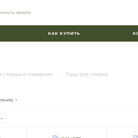
АКАЗАТЬ ЗВОНОК
КАК КУПИТЬ
К
я стирки и глажения
Тазы для стирки
—
стание)