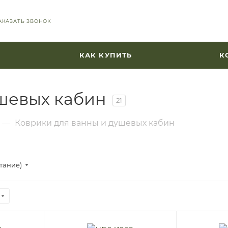
АКАЗАТЬ ЗВОНОК
КАК КУПИТЬ
К
шевых кабин
21
Коврики для ванны и душевых кабин
—
стание)