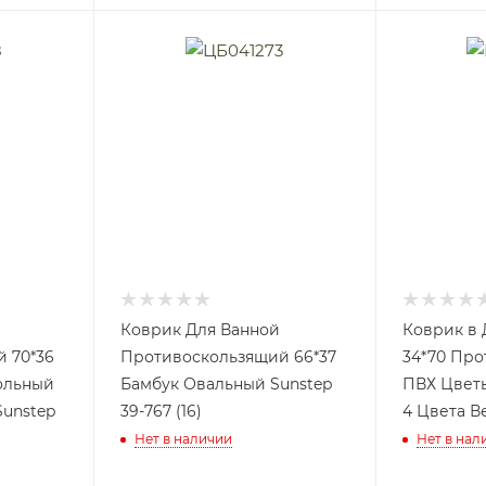
Коврик Для Ванной
Коврик в
 70*36
Противоскользящий 66*37
34*70 Пр
ольный
Бамбук Овальный Sunstep
ПВХ Цвет
Sunstep
39-767 (16)
4 Цвета В
Нет в наличии
Нет в нал