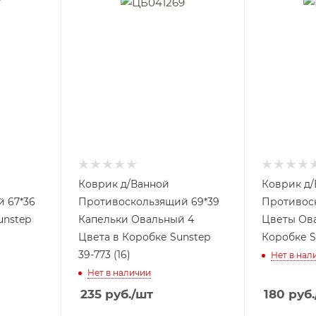
Коврик д/Ванной
Коврик д/
 67*36
Противоскользящий 69*39
Противос
unstep
Капельки Овальный 4
Цветы Ова
Цвета в Коробке Sunstep
Коробке Su
39-773 (16)
Нет в нал
Нет в наличии
235
руб.
/шт
180
руб.