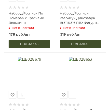
Набор д/Росписи По
Набор д/Росписи
Номерам с Красками
Разрисуй Динозавра
Дельфины
18,5*16,5*6 ПВХ Фигуры
2шт Краски + Кисть 6
Нет в наличии
Нет в наличии
Дизайнов
178
руб.
/шт
319
руб.
/шт
ПОД ЗАКАЗ
ПОД ЗАКАЗ