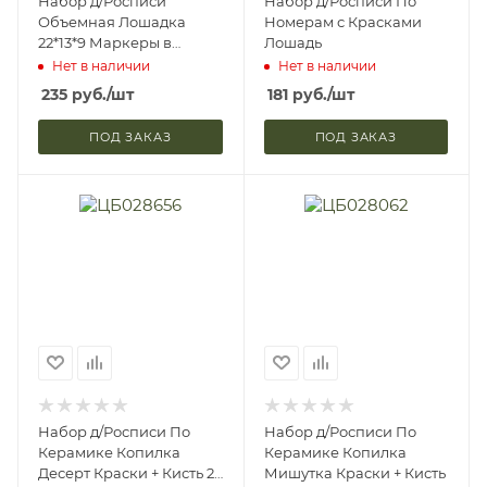
Набор д/Росписи
Набор д/Росписи По
Объемная Лошадка
Номерам с Красками
22*13*9 Маркеры в
Лошадь
Комплекте
Нет в наличии
Нет в наличии
235
руб.
/шт
181
руб.
/шт
ПОД ЗАКАЗ
ПОД ЗАКАЗ
Набор д/Росписи По
Набор д/Росписи По
Керамике Копилка
Керамике Копилка
Десерт Краски + Кисть 2
Мишутка Краски + Кисть