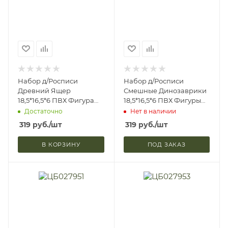
Набор д/Росписи
Набор д/Росписи
Древний Ящер
Смешные Динозаврики
18,5*16,5*6 ПВХ Фигура
18,5*16,5*6 ПВХ Фигуры
16см Краски + Кисть 6
2шт Краски + Кисть 6
Достаточно
Нет в наличии
Дизайнов
Дизайнов
319
руб.
/шт
319
руб.
/шт
В КОРЗИНУ
ПОД ЗАКАЗ