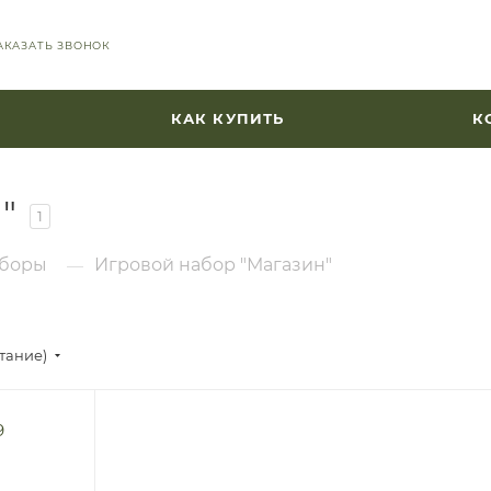
АКАЗАТЬ ЗВОНОК
КАК КУПИТЬ
К
"
1
аборы
Игровой набор "Магазин"
—
стание)