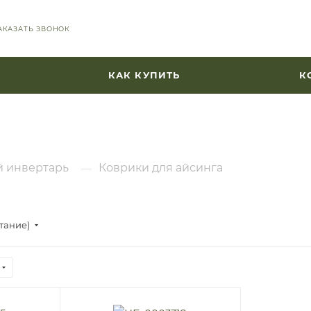
АКАЗАТЬ ЗВОНОК
КАК КУПИТЬ
К
й инвертарь
Коврики для айсинга
—
стание)