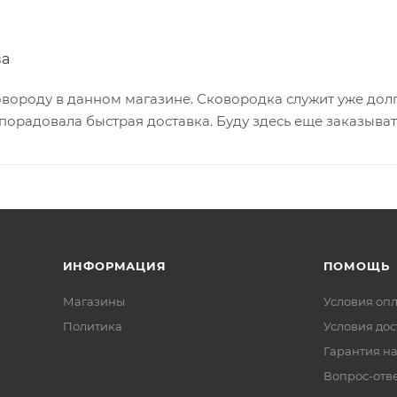
ва
вороду в данном магазине. Сковородка служит уже долг
орадовала быстрая доставка. Буду здесь еще заказыва
ИНФОРМАЦИЯ
ПОМОЩЬ
Магазины
Условия оп
Политика
Условия дос
Гарантия на
Вопрос-отв