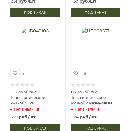
351
руб.
/шт
157
руб.
/шт
444-255
ПОД ЗАКАЗ
ПОД ЗАКАЗ
Окномойка с
Окномойка с
Телескопической
Телескопической
Ручкой 96см
Ручкой с Резиновым
Поворотная Насадка
Держателем 111см Серая
Нет в наличии
Нет в наличии
20см Ветта 444-333
КFС-010 Vetta 444-017
271
руб.
/шт
174
руб.
/шт
ПОД ЗАКАЗ
ПОД ЗАКАЗ