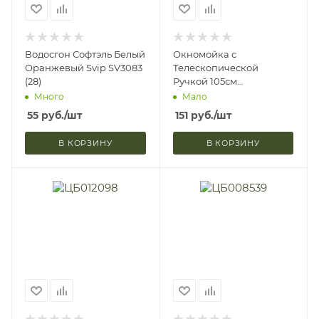
Водосгон Софтэль Белый
Окномойка с
Оранжевый Svip SV3083
Телескопической
(28)
Ручкой 105см
Двухсторонняя Скребок
Много
Мало
23см + Микрофибра 25см
55
руб.
/шт
151
руб.
/шт
Vetta 444-068
В КОРЗИНУ
В КОРЗИНУ