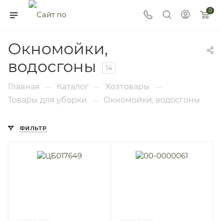
0
Окномойки,
водосгоны
14
Главная
Каталог
Хозтовары
—
—
—
Товары для уборки
Окномойки, водосгоны
—
ФИЛЬТР