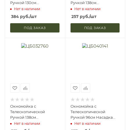
Ручкой 130см
Ручкой 138см
Двухсторонняя Скребок
Двухсторонняя Скребок
Нет в наличии
Нет в наличии
+ Микрофибра 29см
+ Микрофибра CW-2413
384
руб.
/шт
257
руб.
/шт
Vetta 444-315
Vetta 444-254
ПОД ЗАКАЗ
ПОД ЗАКАЗ
Окномойка с
Окномойка с
Телескопической
Телескопической
Ручкой 138см
Ручкой 96см Насадка
Двухсторонняя Скребок
20см Ветта 444-332
Нет в наличии
Нет в наличии
+ Микрофибра Vetta