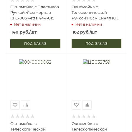
Окномойка с Пластиков
Окномойка с
Ручкой 41см Черная
Телескопической
КFС-003 Vetta 444-019
Ручкой 110см Синяя KFC-
004 Vetta 444-020
Нет в наличии
Нет в наличии
140
руб.
/шт
162
руб.
/шт
ПОД ЗАКАЗ
ПОД ЗАКАЗ
Окномойка с
Окномойка с
Телескопической
Телескопической