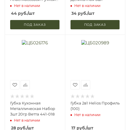
70гр 3 Цвета Ветта 441-
Нет в наличии
Нет в наличии
006
44
руб.
/шт
34
руб.
/шт
ПОД ЗАКАЗ
ПОД ЗАКАЗ
Губка Кухонная
Губка 2в1 Helios Профиль
Металлическая Набор
(100)
3шт 20гр Ветта 441-018
Нет в наличии
Нет в наличии
28
руб.
/шт
17
руб.
/шт