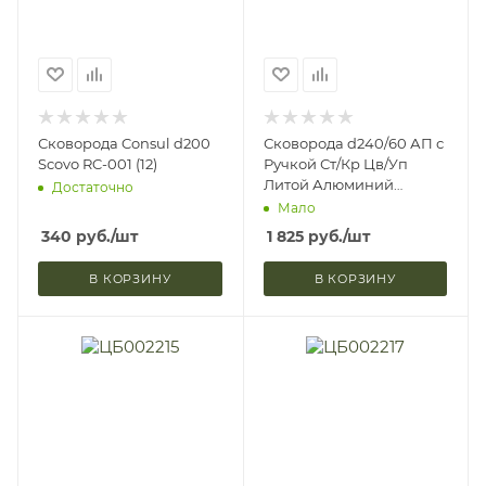
Сковорода Consul d200
Сковорода d240/60 АП с
Scovo RC-001 (12)
Ручкой Ст/Кр Цв/Уп
Литой Алюминий
Достаточно
Kukmara С-242А (4)
Мало
340
руб.
/шт
1 825
руб.
/шт
В КОРЗИНУ
В КОРЗИНУ