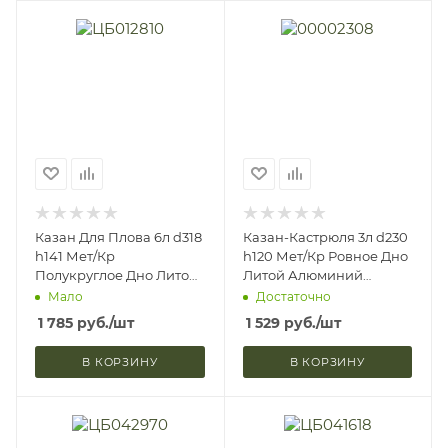
Казан Для Плова 6л d318
Казан-Кастрюля 3л d230
h141 Мет/Кр
h120 Мет/Кр Ровное Дно
Полукруглое Дно Литой
Литой Алюминий
Алюминий Kukmara
Kukmara К30 (5)
Мало
Достаточно
КЗ60 (3)
1 785
руб.
/шт
1 529
руб.
/шт
В КОРЗИНУ
В КОРЗИНУ