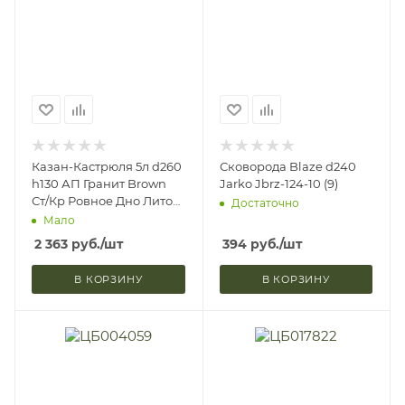
Казан-Кастрюля 5л d260
Сковорода Blaze d240
h130 АП Гранит Brown
Jarko Jbrz-124-10 (9)
Ст/Кр Ровное Дно Литой
Достаточно
Алюминий Цв/Уп Мечта
Мало
45806Б (1/3)
2 363
руб.
/шт
394
руб.
/шт
В КОРЗИНУ
В КОРЗИНУ