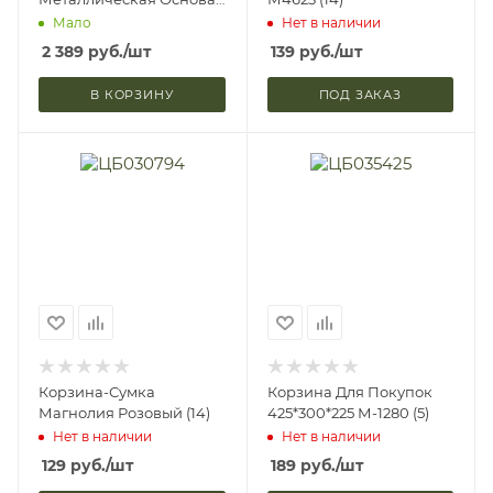
320мм Brauberg 1930005
Мало
Нет в наличии
531116 (1)
2 389
руб.
/шт
139
руб.
/шт
В КОРЗИНУ
ПОД ЗАКАЗ
Корзина-Сумка
Корзина Для Покупок
Магнолия Розовый (14)
425*300*225 М-1280 (5)
Нет в наличии
Нет в наличии
129
руб.
/шт
189
руб.
/шт