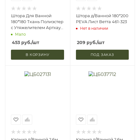
Штора Для Ванной
Штора д/Ванной 180*200
180*180 Ткань Полиэстер
PEVA Лист Ветта 461-323
с Утяжелителем Артхаус
Нет в наличии
Ветта 461-447
Мало
453
руб.
/шт
209
руб.
/шт
В КОРЗИНУ
ПОД ЗАКАЗ
Карниз д/Ванной 2,6м
Карниз д/Ванной 2,6м