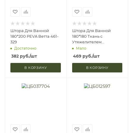
Штора Для Ванной
Штора Для Ванной
180*200 PEVA Ветта 461-
180*180 Ткань с
329
Утяжелителем
Проявляющийся
Достаточно
Мало
Рисунок Ветта 461-330
382
руб.
/шт
469
руб.
/шт
В КОРЗИНУ
В КОРЗИНУ