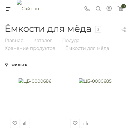
0
Ёмкости для мёда
3
Главная
Каталог
Посуда
—
—
—
Хранение продуктов
Ёмкости для мёда
—
ФИЛЬТР