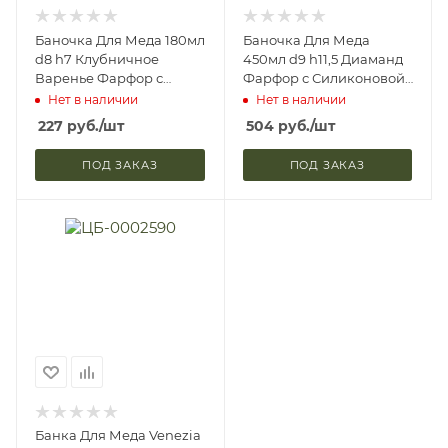
Баночка Для Меда 180мл
Баночка Для Меда
d8 h7 Клубничное
450мл d9 h11,5 Диаманд
Варенье Фарфор с
Фарфор с Силиконовой
Силиконовой Крышкой
Крышкой Lefard П/Уп
Нет в наличии
Нет в наличии
Lefard П/Уп 359-567 (1)
359-548 (1)
227
руб.
/шт
504
руб.
/шт
ПОД ЗАКАЗ
ПОД ЗАКАЗ
Банка Для Меда Venezia