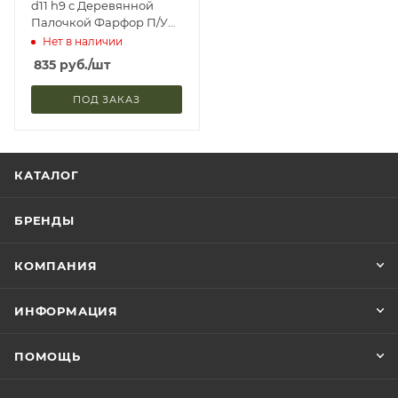
d11 h9 с Деревянной
Палочкой Фарфор П/Уп
Lefard 55-2698 (36)
Нет в наличии
835
руб.
/шт
ПОД ЗАКАЗ
КАТАЛОГ
БРЕНДЫ
КОМПАНИЯ
ИНФОРМАЦИЯ
ПОМОЩЬ