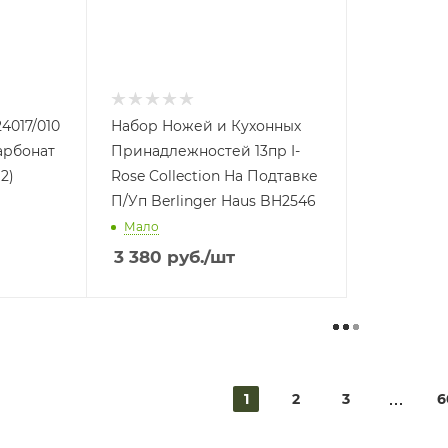
4017/010
Набор Ножей и Кухонных
арбонат
Принадлежностей 13пр I-
2)
Rose Collection На Подтавке
П/Уп Berlinger Haus BH2546
Мало
3 380
руб.
/шт
1
2
3
6