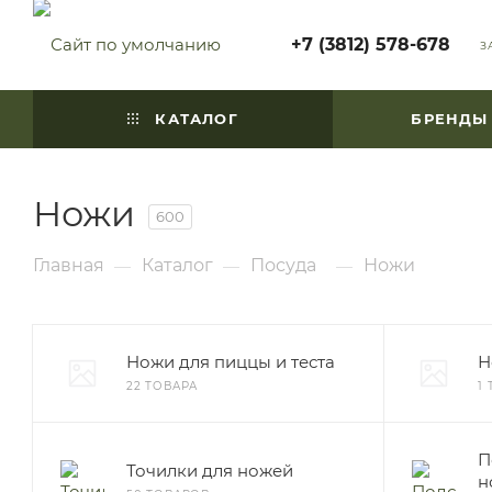
+7 (3812) 578-678
З
КАТАЛОГ
БРЕНДЫ
Ножи
600
Главная
Каталог
Посуда
Ножи
—
—
—
Ножи для пиццы и теста
Н
22 ТОВАРА
1
П
Точилки для ножей
н