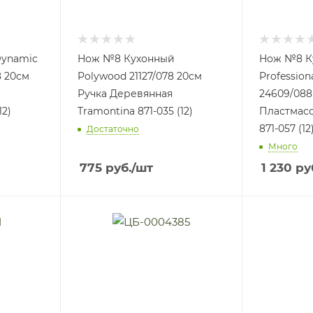
Dynamic
Нож №8 Кухонный
Нож №8 К
8 20см
Polywood 21127/078 20см
Profession
Ручка Деревянная
24609/088
12)
Tramontina 871-035 (12)
Пластмасс
871-057 (12
Достаточно
Много
775
руб.
/шт
1 230
ру