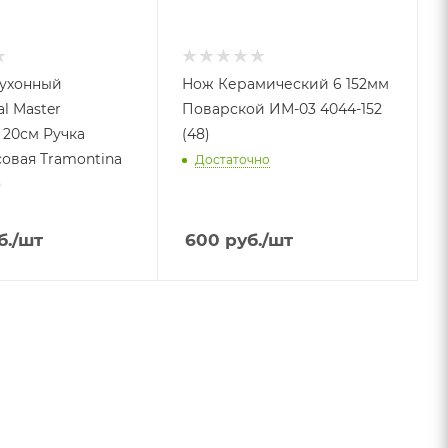
ухонный
Нож Керамический 6 152мм
al Master
Поварской ИМ-03 4044-152
 20см Ручка
(48)
овая Tramontina
Достаточно
)
б.
/шт
600
руб.
/шт