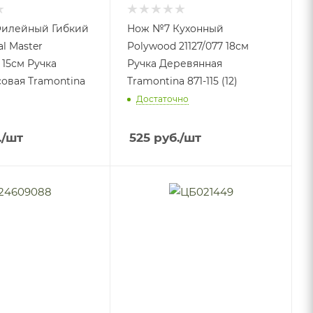
илейный Гибкий
Нож №7 Кухонный
al Master
Polywood 21127/077 18см
 15см Ручка
Ручка Деревянная
овая Tramontina
Tramontina 871-115 (12)
Достаточно
.
/шт
525
руб.
/шт