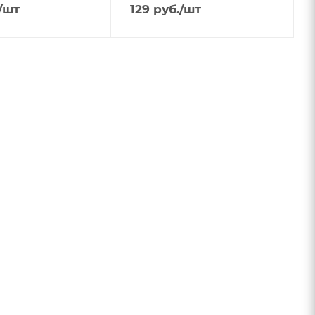
/шт
129
руб.
/шт