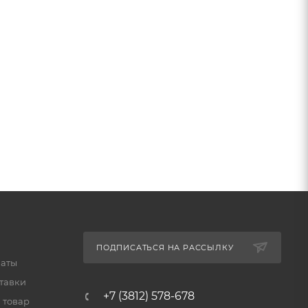
ПОДПИСАТЬСЯ НА РАССЫЛКУ
латы
тавки
+7 (3812) 578-678
 товар