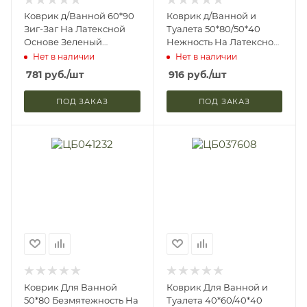
Коврик д/Ванной 60*90
Коврик д/Ванной и
Зиг-Заг На Латексной
Туалета 50*80/50*40
Основе Зеленый
Нежность На Латексной
Sunstep 34-304 (24)
Основе Зеленый
Нет в наличии
Нет в наличии
Sunstep 34-402 (12)
781
руб.
/шт
916
руб.
/шт
ПОД ЗАКАЗ
ПОД ЗАКАЗ
Коврик Для Ванной
Коврик Для Ванной и
50*80 Безмятежность На
Туалета 40*60/40*40