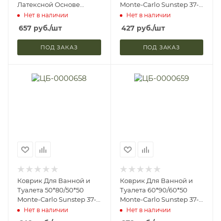
Латексной Основе
Monte-Carlo Sunstep 37-
Sunstep 34-323 (24)
671 (12)
Нет в наличии
Нет в наличии
657
руб.
/шт
427
руб.
/шт
ПОД ЗАКАЗ
ПОД ЗАКАЗ
Коврик Для Ванной и
Коврик Для Ванной и
Туалета 50*80/50*50
Туалета 60*90/60*50
Monte-Carlo Sunstep 37-
Monte-Carlo Sunstep 37-
672 (10)
673 (8)
Нет в наличии
Нет в наличии