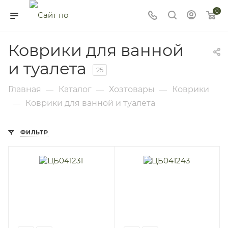
0
Коврики для ванной
и туалета
25
Главная
Каталог
Хозтовары
Коврики
—
—
—
Коврики для ванной и туалета
—
ФИЛЬТР