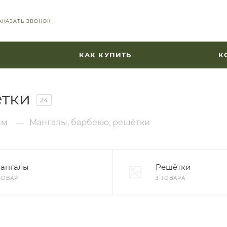
АКАЗАТЬ ЗВОНОК
КАК КУПИТЬ
К
ётки
24
зм
Мангалы, барбекю, решётки
—
ангалы
Решётки
 ТОВАР
3 ТОВАРА