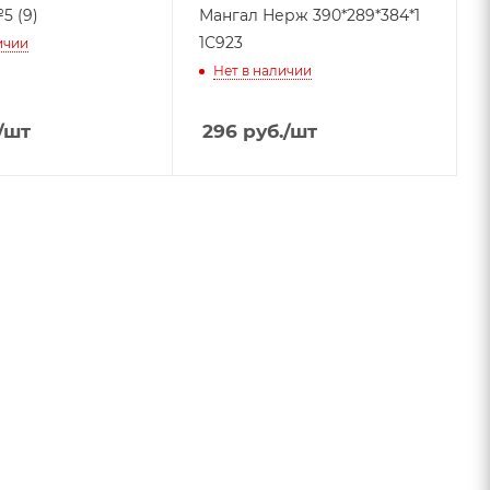
5 (9)
Мангал Нерж 390*289*384*1
1С923
ичии
Нет в наличии
/шт
296
руб.
/шт