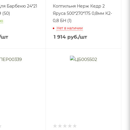
ля Барбекю 24*21
Коптильня Нерж Кедр 2
9 (50)
Яруса 500*270*175 0,8мм К2-
0,8 БН (1)
но
Нет в наличии
/шт
1 914
руб.
/шт