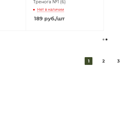
Тренога №1 (6)
Нет в наличии
189
руб.
/шт
1
2
3