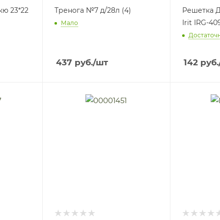
кю 23*22
Тренога №7 д/28л (4)
Решетка Д
Irit IRG-40
Мало
Достаточ
437
руб.
/шт
142
руб.