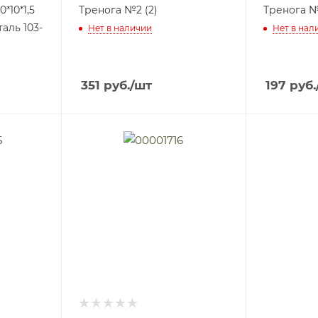
*10*1,5
Тренога №2 (2)
Тренога №
аль 103-
Нет в наличии
Нет в нал
351
руб.
/шт
197
руб.