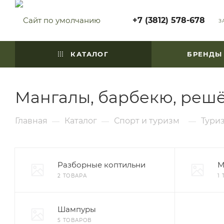
+7 (3812) 578-678
З
КАТАЛОГ
БРЕНДЫ
Мангалы, барбекю, реш
Главная
Каталог
Спорт и туризм
Тури
—
—
—
Разборные коптильни
М
2 ТОВАРА
1
Шампуры
5 ТОВАРОВ