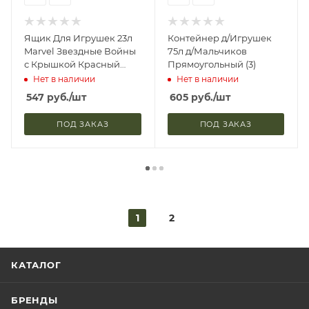
Ящик Для Игрушек 23л
Контейнер д/Игрушек
Marvel Звездные Войны
75л д/Мальчиков
с Крышкой Красный
Прямоугольный (3)
IDEA (6)
Нет в наличии
Нет в наличии
547
руб.
/шт
605
руб.
/шт
ПОД ЗАКАЗ
ПОД ЗАКАЗ
1
2
КАТАЛОГ
БРЕНДЫ