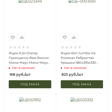
Ящик 6,5л Disney
Ящик 60л Jumbo На
Принцессы Феи Винни
Роликах Ребристая
Мини Маус Мики Маус
Крышка 580х395х330
(8)
Синий Plast Team PT-
Нет в наличии
Нет в наличии
9946 (7)
168
руб.
/шт
823
руб.
/шт
ПОД ЗАКАЗ
ПОД ЗАКАЗ