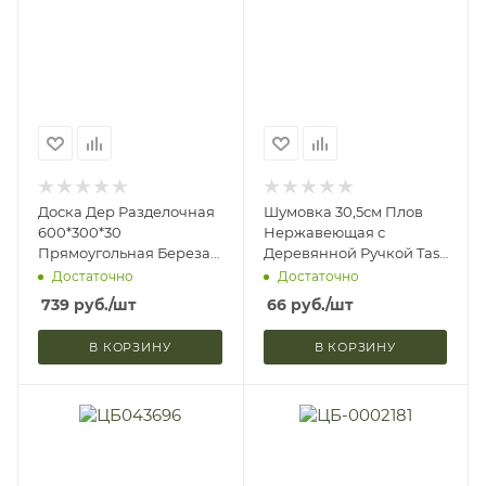
Доска Дер Разделочная
Шумовка 30,5см Плов
600*300*30
Нержавеющая с
Прямоугольная Береза
Деревянной Ручкой Tas-
Доброе Дерево С1031
Prom 1928715 (1/150)
Достаточно
Достаточно
(1/5)
739
руб.
/шт
66
руб.
/шт
В КОРЗИНУ
В КОРЗИНУ