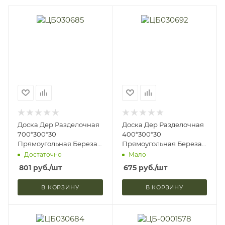
Доска Дер Разделочная
Доска Дер Разделочная
700*300*30
400*300*30
Прямоугольная Береза
Прямоугольная Береза
Доброе Дерево С1032
Доброе Дерево С1039
Достаточно
Мало
(1/3)
(1/5)
801
руб.
/шт
675
руб.
/шт
В КОРЗИНУ
В КОРЗИНУ