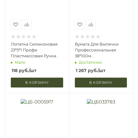
Лопатка Силиконовая
Бумага Для Выпечки
23*5*1 Профи
Профессиональная
Пластмассовая Ручка
38*100м
Голубой Доляна 4281898
Силиконизированная
Мало
Достаточно
(1/360)
Golden Nordic EB
118
руб.
/шт
1 267
руб.
/шт
4077353 (1/8)
В КОРЗИНУ
В КОРЗИНУ