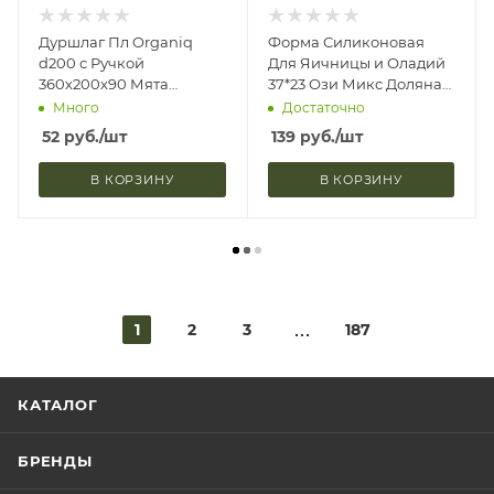
Дуршлаг Пл Organiq
Форма Силиконовая
d200 с Ручкой
Для Яичницы и Оладий
360х200х90 Мята
37*23 Ози Микс Доляна
Nice&Price NP-1815 (32)
7710774 (1)
Много
Достаточно
52
руб.
/шт
139
руб.
/шт
В КОРЗИНУ
В КОРЗИНУ
1
2
3
187
КАТАЛОГ
БРЕНДЫ