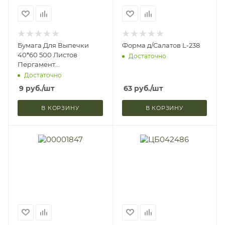
Бумага Для Выпечки
Форма д/Салатов L-238
40*60 500 Листов
Достаточно
Пергамент
Силиконизированный 2-
Достаточно
х Стороннее Покрытие
9
руб.
/шт
63
руб.
/шт
9334677 (1/
В КОРЗИНУ
В КОРЗИНУ