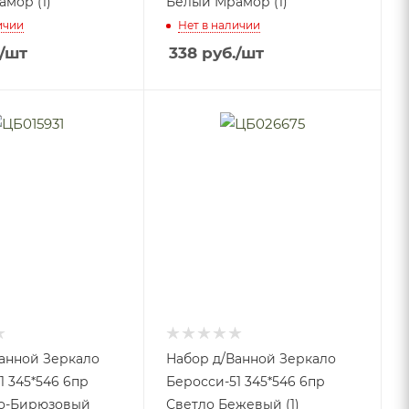
мор (1)
Белый Мрамор (1)
ичии
Нет в наличии
/шт
338
руб.
/шт
анной Зеркало
Набор д/Ванной Зеркало
1 345*546 6пр
Беросси-51 345*546 6пр
то-Бирюзовый
Светло Бежевый (1)