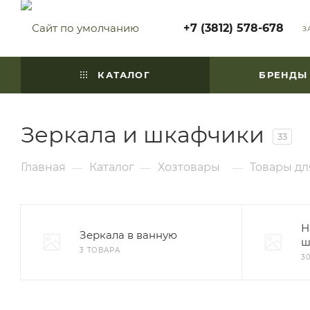
+7 (3812) 578-678
З
КАТАЛОГ
БРЕНДЫ
Зеркала и шкафчики
33
Главная
Каталог
Хозтовары
Товары дл
—
—
—
Н
Зеркала в ванную
ш
3 ТОВАРА
3