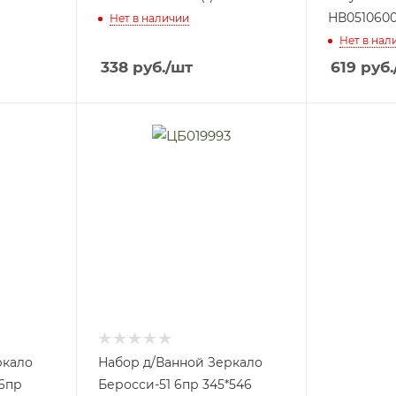
НВ05106000
Нет в наличии
Нет в нал
338
руб.
/шт
619
руб.
ркало
Набор д/Ванной Зеркало
 6пр
Беросси-51 6пр 345*546