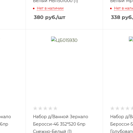
Белый НВ11501000 (1)
Белый Мра
Нет в наличии
Нет в нал
380
руб.
/шт
338
руб.
ркало
Набор д/Ванной Зеркало
Набор д/В
 6пр
Беросси-46 352*520 6пр
Беросси-5
Снежно-Белый (1)
Голубова