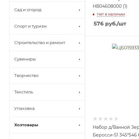
НВ04608000 (1)
Сад и огород
Нет в наличии
576
руб.
/шт
Спорт и туризм
Строительство и ремонт
Сувениры
Творчество
Текстиль
Упаковка
Хозтовары
Набор д/Ванной Зе
Беросси-51 345*546