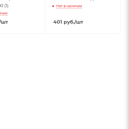
 (1)
Нет в наличии
ичии
/шт
401
руб.
/шт