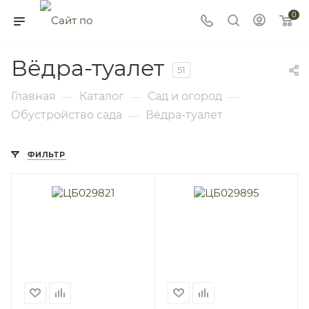
0
Вёдра-туалет
51
Главная
Каталог
Сад и огород
—
—
—
Обустройство сада
Вёдра-туалет
—
ФИЛЬТР