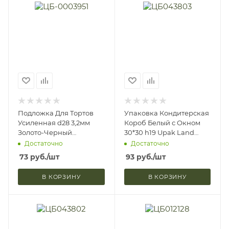
Подложка Для Тортов
Упаковка Кондитерская
Усиленная d28 3,2мм
Короб Белый с Окном
Золото-Черный
30*30 h19 Upak Land
Двусторонняя Upak
4419150 (1/5)
Достаточно
Достаточно
Land 4670578 (1/5)
73
руб.
/шт
93
руб.
/шт
В КОРЗИНУ
В КОРЗИНУ