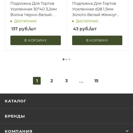
Подложка Для Тортов
Подложка Для Тортов
Усиленная 30*40 3,2мм
Усиленная d28 1,5мм
Волна Черно-Белый
Золото-Белый Жемчуг
Двусторонняя Upak
Двухсторонняя Upak
Достаточно
Достаточно
Land 4670570 (1/5)
Land 9309947 (1/20)
137
руб.
/шт
43
руб.
/шт
В КОРЗИНУ
В КОРЗИНУ
1
2
3
15
КАТАЛОГ
БРЕНДЫ
КОМПАНИЯ