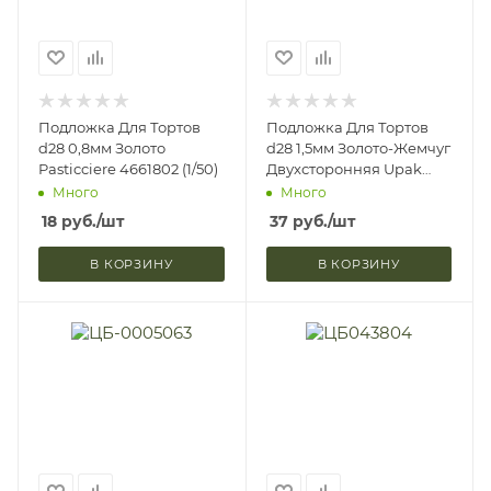
Подложка Для Тортов
Подложка Для Тортов
d28 0,8мм Золото
d28 1,5мм Золото-Жемчуг
Pasticciere 4661802 (1/50)
Двухсторонняя Upak
Land 1498138 (1/25)
Много
Много
18
руб.
/шт
37
руб.
/шт
В КОРЗИНУ
В КОРЗИНУ