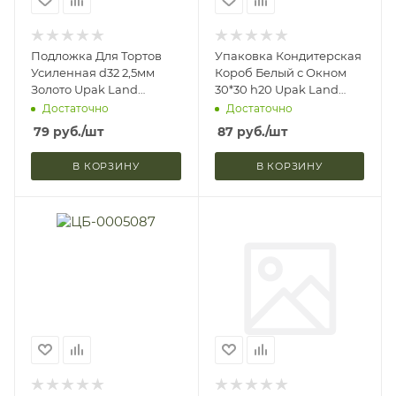
Подложка Для Тортов
Упаковка Кондитерская
Усиленная d32 2,5мм
Короб Белый с Окном
Золото Upak Land
30*30 h20 Upak Land
1498108 (1/5)
4419151 (1/5)
Достаточно
Достаточно
79
руб.
/шт
87
руб.
/шт
В КОРЗИНУ
В КОРЗИНУ