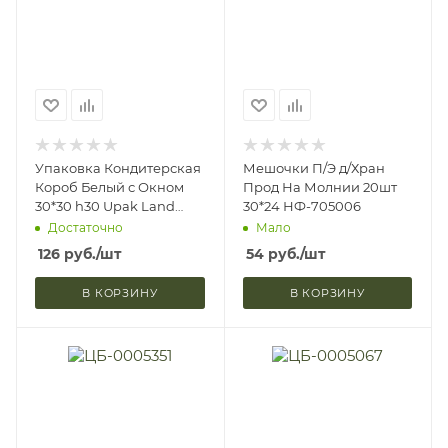
Упаковка Кондитерская
Мешочки П/Э д/Хран
Короб Белый с Окном
Прод На Молнии 20шт
30*30 h30 Upak Land
30*24 НФ-705006
4419149 (1/5)
Достаточно
Мало
126
руб.
/шт
54
руб.
/шт
В КОРЗИНУ
В КОРЗИНУ