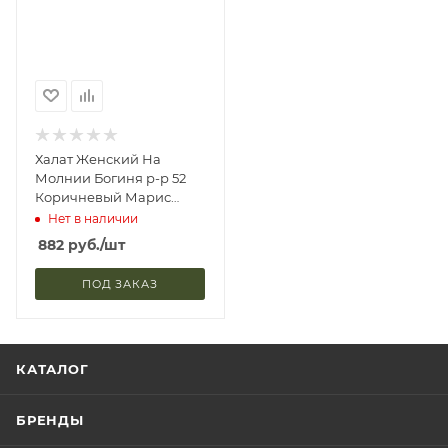
Халат Женский На
Молнии Богиня р-р 52
Коричневый Марис
5220263 (1)
Нет в наличии
882
руб.
/шт
ПОД ЗАКАЗ
КАТАЛОГ
БРЕНДЫ