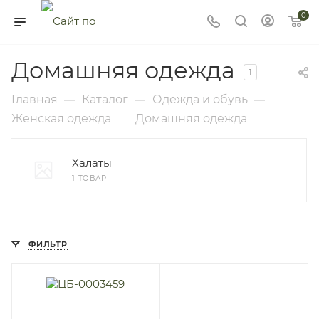
0
Домашняя одежда
1
Главная
Каталог
Одежда и обувь
—
—
—
Женская одежда
Домашняя одежда
—
Халаты
1 ТОВАР
ФИЛЬТР