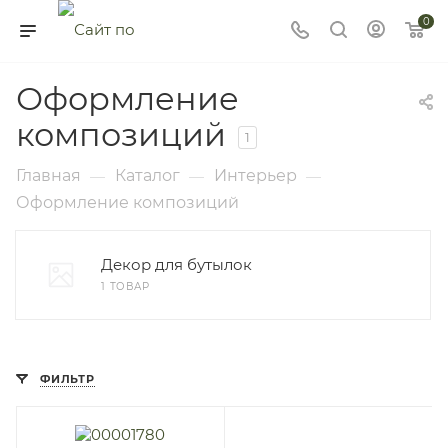
0
Оформление
композиций
1
Главная
Каталог
Интерьер
—
—
—
Оформление композиций
Декор для бутылок
1 ТОВАР
ФИЛЬТР