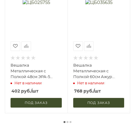
Вешалка
Вешалка
Металлическая с
Металлическая с
Полкой 48см ЭРА-5
Полкой 60см Ажур
Черный ЗМИ ВСП278 (1)
Белое Серебро ЗМИ
Нет в наличии
Нет в наличии
ВСПА202 (2)
402
руб.
/шт
768
руб.
/шт
ПОД ЗАКАЗ
ПОД ЗАКАЗ