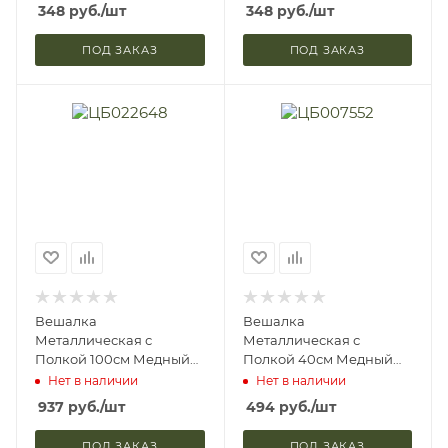
348
руб.
/шт
348
руб.
/шт
ПОД ЗАКАЗ
ПОД ЗАКАЗ
Вешалка
Вешалка
Металлическая с
Металлическая с
Полкой 100см Медный
Полкой 40см Медный
Антик ЗМИ ВСП169 (2)
Антик ЗМИ ВСП5 (2)
Нет в наличии
Нет в наличии
937
руб.
/шт
494
руб.
/шт
ПОД ЗАКАЗ
ПОД ЗАКАЗ