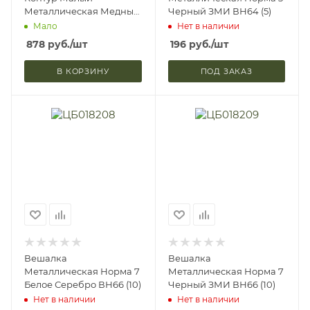
Металлическая Медный
Черный ЗМИ ВН64 (5)
Антик ЗМИ ВНП398 (1)
Мало
Нет в наличии
878
руб.
/шт
196
руб.
/шт
В КОРЗИНУ
ПОД ЗАКАЗ
Вешалка
Вешалка
Металлическая Норма 7
Металлическая Норма 7
Белое Серебро ВН66 (10)
Черный ЗМИ ВН66 (10)
Нет в наличии
Нет в наличии