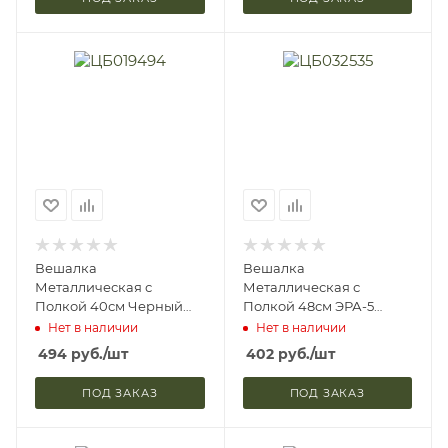
Вешалка
Вешалка
Металлическая с
Металлическая с
Полкой 40см Черный
Полкой 48см ЭРА-5
ЗМИ ВСП5 (2)
Медный Антик ЗМИ
Нет в наличии
Нет в наличии
ВСП278 (1)
494
руб.
/шт
402
руб.
/шт
ПОД ЗАКАЗ
ПОД ЗАКАЗ