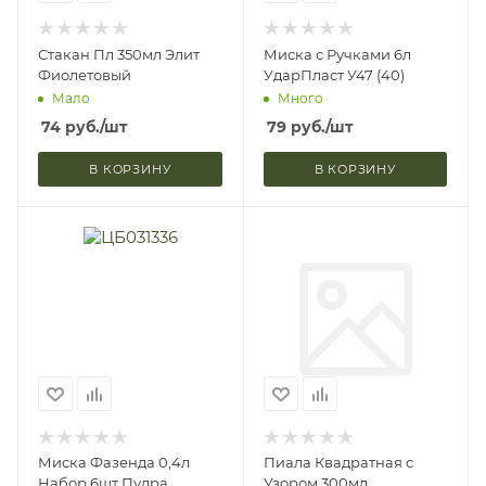
Стакан Пл 350мл Элит
Миска с Ручками 6л
Фиолетовый
УдарПласт У47 (40)
Мало
Много
74
руб.
/шт
79
руб.
/шт
В КОРЗИНУ
В КОРЗИНУ
Миска Фазенда 0,4л
Пиала Квадратная с
Набор 6шт Пудра
Узором 300мл