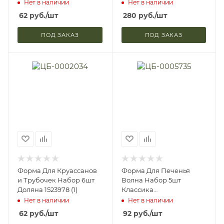
(1/200)
Нет в наличии
Нет в наличии
62
руб.
/шт
280
руб.
/шт
ПОД ЗАКАЗ
ПОД ЗАКАЗ
Форма Для Круассанов
Форма Для Печенья
и Трубочек Набор 6шт
Волна Набор 5шт
Доляна 1523978 (1)
Классика
Пластмассовая Доляна
Нет в наличии
Нет в наличии
964474 (1/288)
62
руб.
/шт
92
руб.
/шт