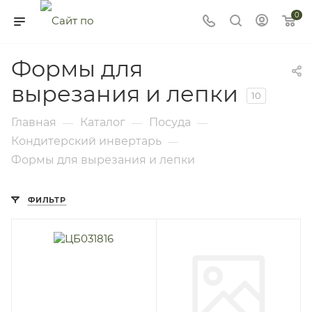
0
Формы для
вырезания и лепки
10
Главная
Каталог
Посуда
—
—
—
Кондитерский инвертарь
—
Формы для вырезания и лепки
ФИЛЬТР