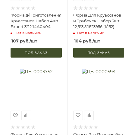
Форма д/Приготовления
Форма Для Круассанов
Круассанов Набор 4шт
и Трубочек Набор 3шт
Expert 3*12 14А0404
12,5*3,5 1823956 (1/152)
Satoshi 865-017
Нет в наличии
Нет в наличии
107
руб.
/шт
104
руб.
/шт
ПОД ЗАКАЗ
ПОД ЗАКАЗ
Форма Для Круассанов
Форма Для Печенья 6шт