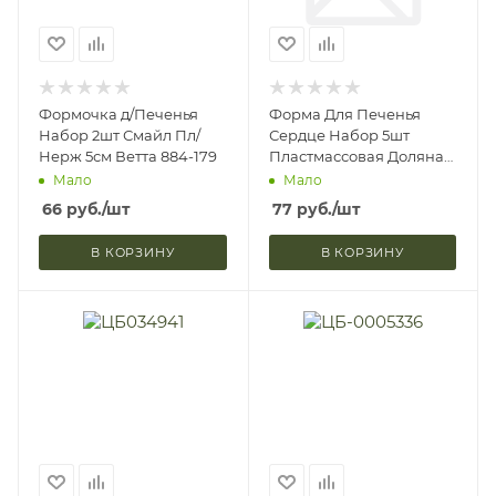
Формочка д/Печенья
Форма Для Печенья
Набор 2шт Смайл Пл/
Сердце Набор 5шт
Нерж 5см Ветта 884-179
Пластмассовая Доляна
114627 (1/288)
Мало
Мало
66
руб.
/шт
77
руб.
/шт
В КОРЗИНУ
В КОРЗИНУ