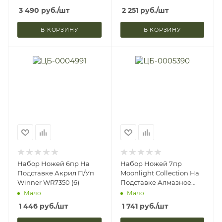
Подт П/Уп Berlinger
3 490
руб.
/шт
2 251
руб.
/шт
Haus BH2507
В КОРЗИНУ
В КОРЗИНУ
Набор Ножей 6пр На
Набор Ножей 7пр
Подставке Акрил П/Уп
Moonlight Collection На
Winner WR7350 (6)
Подставке Алмазное
Напыление П/Уп
Мало
Мало
Berlinger Haus BH2523 (6)
1 446
руб.
/шт
1 741
руб.
/шт