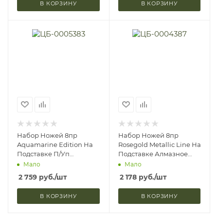
В КОРЗИНУ
В КОРЗИНУ
Набор Ножей 8пр
Набор Ножей 8пр
Aquamarine Edition На
Rosegold Metallic Line На
Подставке П/Уп
Подставке Алмазное
Berlinger Haus BH2460
Напылен П/Уп Berlinger
Мало
Мало
(6)
Haus BH2561 (6)
2 759
руб.
/шт
2 178
руб.
/шт
В КОРЗИНУ
В КОРЗИНУ