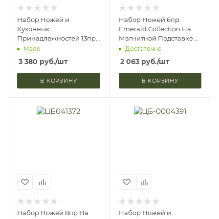
Набор Ножей и
Набор Ножей 6пр
Кухонных
Emerald Collection На
Принадлежностей 13пр
Магнитной Подставке П/
I-Rose Collection На
Уп Berlinger Haus
Мало
Достаточно
Подтавке П/Уп Berlinger
BH2518 (4)
3 380
руб.
/шт
2 063
руб.
/шт
Haus BH2546
В КОРЗИНУ
В КОРЗИНУ
Набор Ножей 8пр На
Набор Ножей и