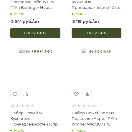
Подставке Infinity Line
Кухонных
П/Уп Berlinger Haus
Принадлежностей 12пр
BH2042 (6)
Aquamarine Metallic Line
Мало
Мало
На П П/У Berlinger Haus
2 541
руб.
/шт
3 119
руб.
/шт
BH6249
В КОРЗИНУ
В КОРЗИНУ
Набор Ножей и
Набор Ножей 6пр На
Кухонных
Подставке Акрил П/Уп
Принадлежностей 13пр
Winner WR7307 (1/6)
Black Rose Collection На
Мало
Мало