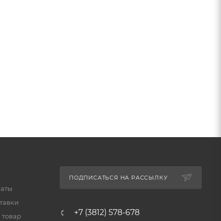
ПОДПИСАТЬСЯ НА РАССЫЛКУ
латы
тавки
+7 (3812) 578-678
 товар