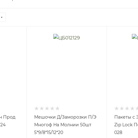
н Прод
Мешочки Д/Заморозки П/Э
Пакеты с 
*24
Многоф На Молнии 50шт
Zip Lock 
5*9/8*15/12*20
028