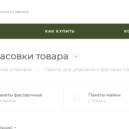
АКАЗАТЬ ЗВОНОК
КАК КУПИТЬ
К
фасовки товара
16
ная упаковка
Пакеты для упаковки и фасовки то
—
акеты фасовочные
Пакеты майки
 ТОВАРОВ
2 ТОВАРА
стание)