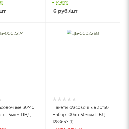
но
Много
шт
6
руб.
/шт
совочные 30*40
Пакеты Фасовочные 30*50
0шт 15мкм ПНД
Набор 100шт 50мкм ПВД
)
1283647 (1)