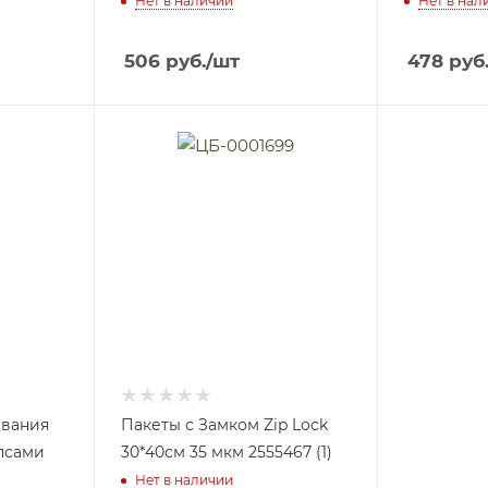
Нет в наличии
Нет в нал
506
руб.
/шт
478
руб
ивания
Пакеты с Замком Zip Lock
ипсами
30*40см 35 мкм 2555467 (1)
Нет в наличии