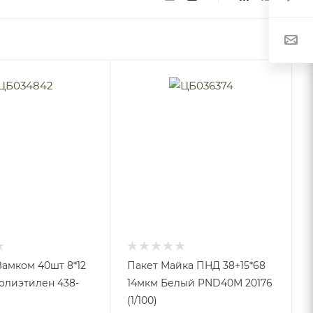
Замком 40шт 8*12
Пакет Майка ПНД 38+15*68
Полиэтилен 438-
14мкм Белый PND40M 20176
(1/100)