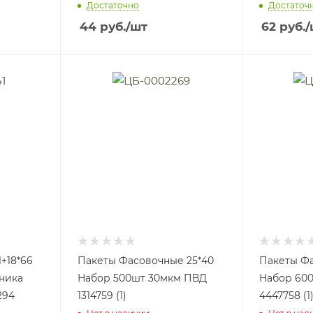
Достаточно
Достаточ
44
руб.
/шт
62
руб.
/
+18*66
Пакеты Фасовочные 25*40
Пакеты Фа
ника
Набор 500шт 30мкм ПВД
Набор 60
294
1314759 (1)
4447758 (1