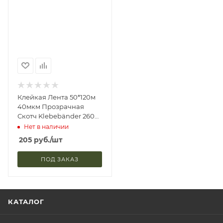
Клейкая Лента 50*120м
40мкм Прозрачная
Скотч Klebebänder 260
2031 (6/36)
Нет в наличии
205
руб.
/шт
ПОД ЗАКАЗ
КАТАЛОГ