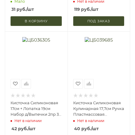
Ручка Микс Доляна
Микс 4519035 (1)
Мало
Нет в наличии
9948266 (1/1200)
31
руб.
/шт
119
руб.
/шт
В КОРЗИНУ
ПОД ЗАКАЗ
Кисточка Силиконовая
Кисточка Силиконовая
17см + Лопатка 19см
Кулинарная 17,7см Ручка
Набор д/Выпечки 2пр 3
Пластмассовая
Цвета 891-300
Прозрачная HS-BR006С
Нет в наличии
Нет в наличии
42
руб.
/шт
40
руб.
/шт