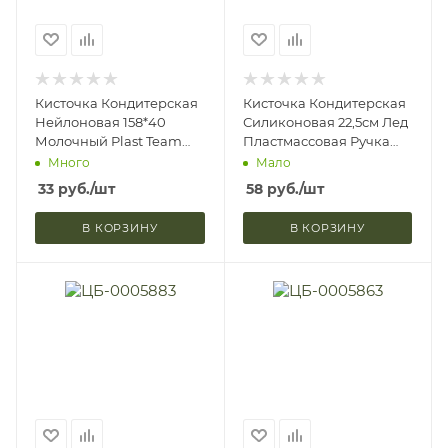
Кисточка Кондитерская
Кисточка Кондитерская
Нейлоновая 158*40
Силиконовая 22,5см Лед
Молочный Plast Team
Пластмассовая Ручка
PT-6545 (24)
Микс Доляна 557643
Много
Мало
(1/600)
33
руб.
/шт
58
руб.
/шт
В КОРЗИНУ
В КОРЗИНУ