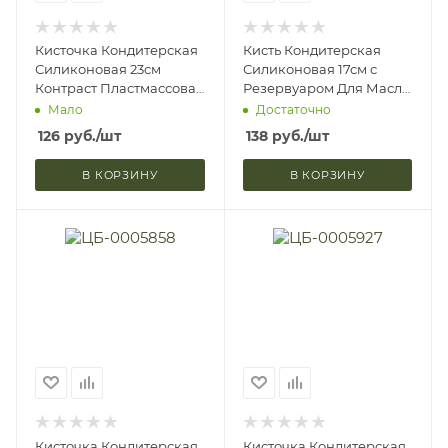
Кисточка Кондитерская
Кисть Кондитерская
Силиконовая 23см
Силиконовая 17см с
Контраст Пластмассовая
Резервуаром Для Масла
Ручка Микс Доляна
Фобос Микс Доляна
Мало
Достаточно
4716650 (1/480)
178105 (1/600)
126
руб.
/шт
138
руб.
/шт
В КОРЗИНУ
В КОРЗИНУ
Кисточка Кондитерская
Кисточка Кондитерская