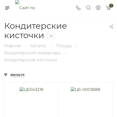
0
Кондитерские
кисточки
36
Главная
Каталог
Посуда
—
—
—
Кондитерский инвертарь
—
Кондитерские кисточки
ФИЛЬТР