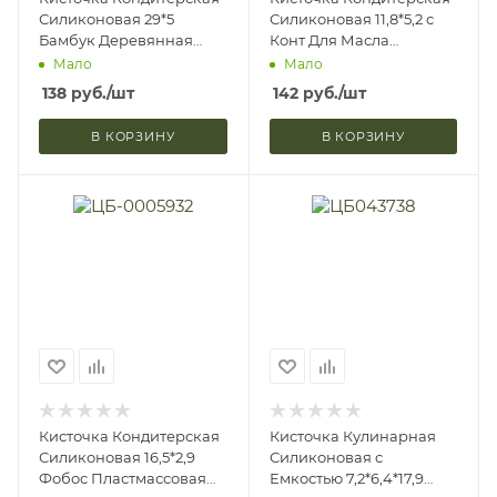
Силиконовая 29*5
Силиконовая 11,8*5,2 с
Бамбук Деревянная
Конт Для Масла
Ручка Розовая Доляна
Прованс Розовый
Мало
Мало
1045278 (1/360)
Дорого Внимание
138
руб.
/шт
142
руб.
/шт
9671994
В КОРЗИНУ
В КОРЗИНУ
Кисточка Кондитерская
Кисточка Кулинарная
Силиконовая 16,5*2,9
Силиконовая с
Фобос Пластмассовая
Емкостью 7,2*6,4*17,9