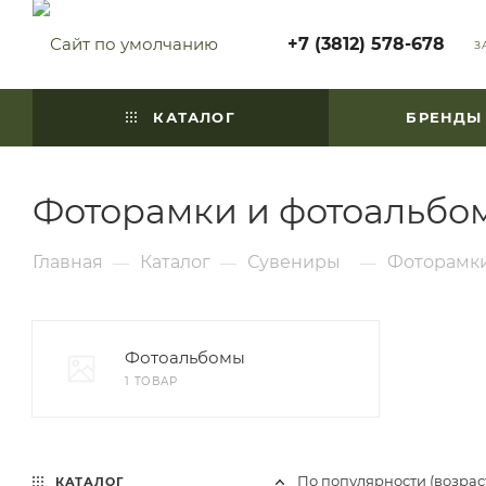
+7 (3812) 578-678
З
КАТАЛОГ
БРЕНДЫ
Фоторамки и фотоальбо
Главная
Каталог
Сувениры
Фоторамки
—
—
—
Фотоальбомы
1 ТОВАР
По популярности (возра
КАТАЛОГ