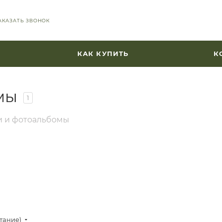
АКАЗАТЬ ЗВОНОК
КАК КУПИТЬ
К
мы
1
 и фотоальбомы
стание)