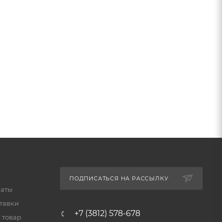
ПОДПИСАТЬСЯ НА РАССЫЛКУ
латы
тавки
+7 (3812) 578-678
 товар